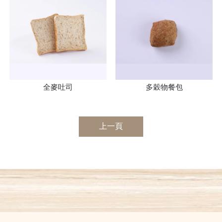
全麥吐司
多穀物餐包
上一頁