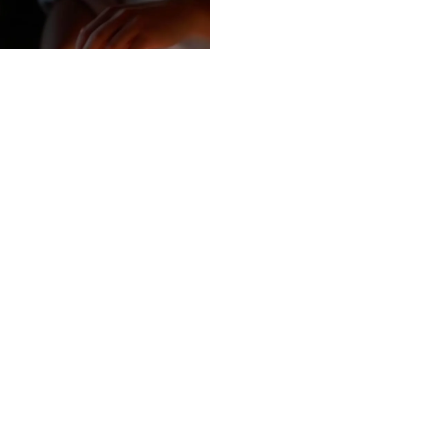
麥可岦烘焙官網上線囉!
上一頁