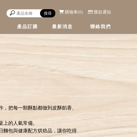
購物車
0
匯款通知
產品訂購
最新消息
聯絡我們
E
STORE
NEWS
CONTACT
作，把每一顆酥點都做到皮酥餡香、
桌上的人氣常備。
日麵包與健康配方烘焙品，讓你吃得